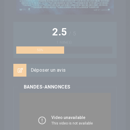
2.5
/
5
1
note(s)
50%
Déposer un avis
BANDES-ANNONCES