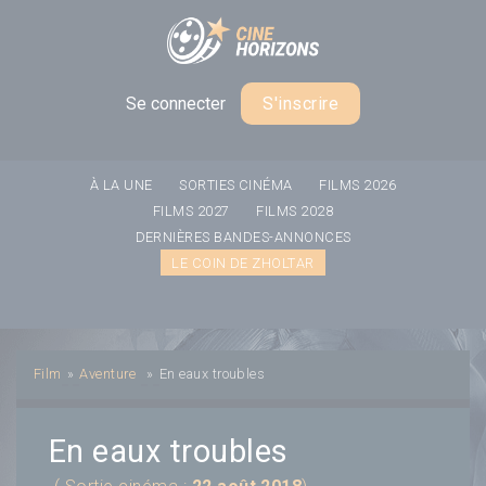
Panneau de gestion des cookies
Se connecter
S'inscrire
À LA UNE
SORTIES CINÉMA
FILMS 2026
FILMS 2027
FILMS 2028
DERNIÈRES BANDES-ANNONCES
LE COIN DE ZHOLTAR
Film
»
Aventure
»
En eaux troubles
En eaux troubles