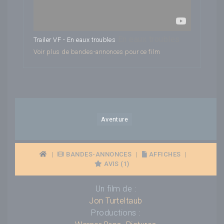
En eaux troubles
Trailer VF - En eaux troubles
Voir plus de bandes-annonces pour ce film
Aventure
|
BANDES-ANNONCES
|
AFFICHES
|
AVIS (1)
Un film de :
Jon Turteltaub
Productions :