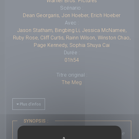
Warner Bros. Pictures
Scénario :
Dean Georgaris
,
Jon Hoeber
,
Erich Hoeber
Avec :
Jason Statham
,
Bingbing Li
,
Jessica McNamee
,
Ruby Rose
,
Cliff Curtis
,
Rainn Wilson
,
Winston Chao
,
Page Kennedy
,
Sophia Shuya Cai
Durée :
01h54
Titre original :
The Meg
Compositeur :
---
Plus d'infos
Budget :
---
Box-office mondial :
---
Classification :
---
SYNOPSIS :
Pays :
---
Un sous-marin des hauts fonds faisant partie
Saga :
---