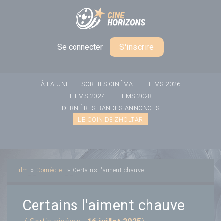
Panneau de gestion des cookies
Se connecter
S'inscrire
À LA UNE
SORTIES CINÉMA
FILMS 2026
FILMS 2027
FILMS 2028
DERNIÈRES BANDES-ANNONCES
LE COIN DE ZHOLTAR
Film
»
Comédie
»
Certains l'aiment chauve
Certains l'aiment chauve