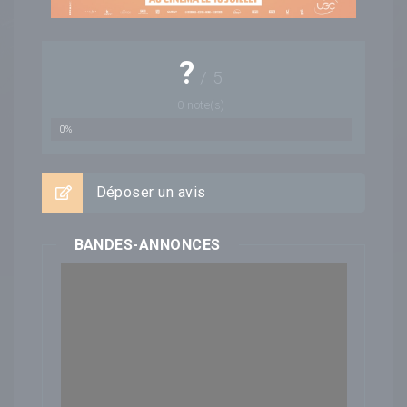
?
/
5
0
note(s)
0%
Déposer un avis
BANDES-ANNONCES