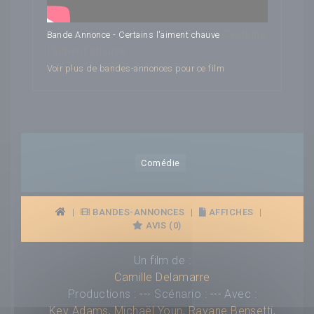
Certains
Bande Annonce - Certains l'aiment chauve
l'aiment chauve
Voir plus de bandes-annonces pour ce film
Comédie
|
BANDES-ANNONCES
|
AFFICHES
|
AVIS (0)
Un film de :
Camille Delamarre
Productions :
---
Scénario :
---
Avec :
Kev Adams
,
Michaël Youn
,
Rayane Bensetti
,