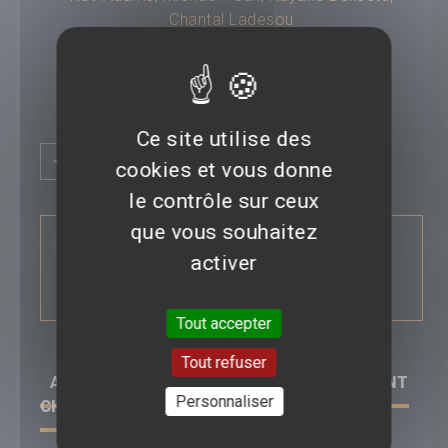
Chantal Ladesou
Durée :
01h39
Titre original :
---
Ce site utilise des
Compositeur :
---
Plus d'infos
Budget :
---
cookies et vous donne
Box-office mondial :
---
le contrôle sur ceux
Classification :
---
SYNOPSIS :
que vous souhaitez
Pays :
---
Comment régler son problème de calvitie
Saga :
---
activer
lorsqu'on a 30ans.
Tout accepter
Tout refuser
AVIS/CRITIQUE DU FILM
CERTAINS L'AIMENT
Personnaliser
CHAUVE