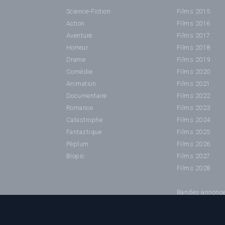
Science-Fiction
Films 2015
Action
Films 2016
Aventure
Films 2017
Horreur
Films 2018
Drame
Films 2019
Comédie
Films 2020
Animation
Films 2021
Documentaire
Films 2022
Romance
Films 2023
Catastrophe
Films 2024
Fantastique
Films 2025
Péplum
Films 2026
Biopic
Films 2027
Films 2028
Bandes-annonc