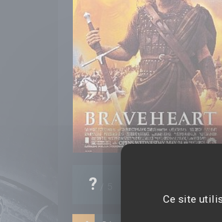
0
note(s)
?
/
5
0%
Ce site util