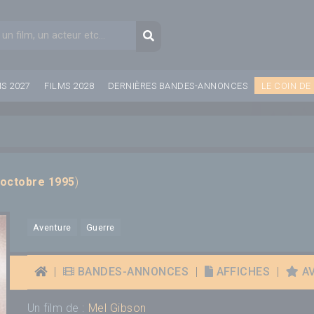
aire de recherche
Recherche
MS 2027
FILMS 2028
DERNIÈRES BANDES-ANNONCES
LE COIN DE
 octobre 1995
)
Aventure
Guerre
|
BANDES-ANNONCES
|
AFFICHES
|
AV
Un film de :
Mel Gibson