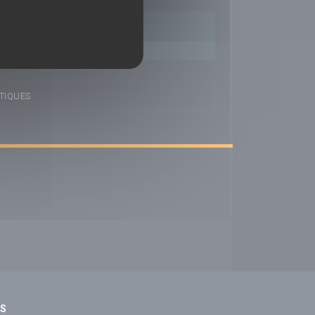
TIQUES
NS