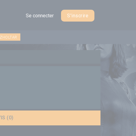
Se connecter
S'inscrire
 ZHOLTAR
IS (0)