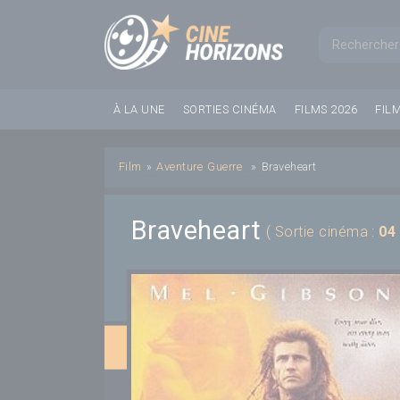
Panneau de gestion des cookies
Formul
À LA UNE
SORTIES CINÉMA
FILMS 2026
FIL
Film
»
Aventure
Guerre
»
Braveheart
Braveheart
( Sortie cinéma :
04