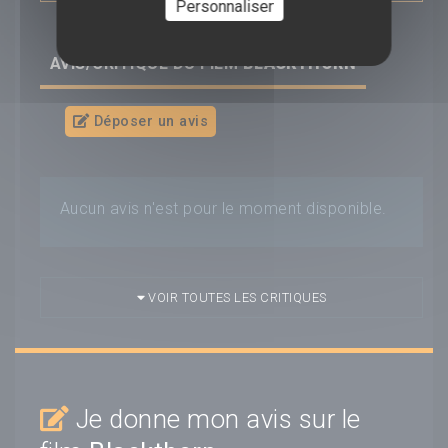
Personnaliser
AVIS/CRITIQUE DU FILM
BLACKTHORN
Déposer un avis
Aucun avis n'est pour le moment disponible.
VOIR TOUTES LES CRITIQUES
Je donne mon avis sur le