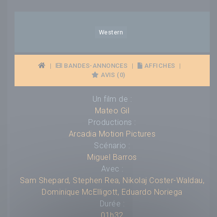
Western
|
BANDES-ANNONCES
|
AFFICHES
|
AVIS (0)
Un film de :
Mateo Gil
Productions :
Arcadia Motion Pictures
Scénario :
Miguel Barros
Avec :
Sam Shepard
,
Stephen Rea
,
Nikolaj Coster-Waldau
,
Dominique McElligott
,
Eduardo Noriega
Durée :
01h32