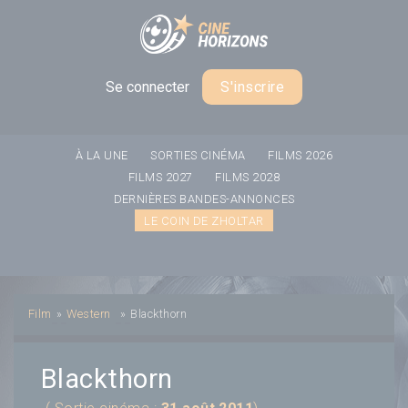
Panneau de gestion des cookies
Se connecter
S'inscrire
À LA UNE
SORTIES CINÉMA
FILMS 2026
FILMS 2027
FILMS 2028
DERNIÈRES BANDES-ANNONCES
LE COIN DE ZHOLTAR
Film
»
Western
»
Blackthorn
Blackthorn