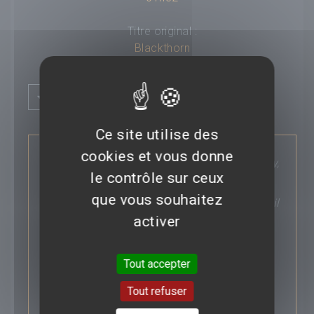
Titre original :
Blackthorn
Compositeur :
---
Plus d'infos
Budget :
---
Box-office mondial :
---
Classification :
---
Ce site utilise des
SYNOPSIS :
Pays :
---
cookies et vous donne
Passé pour mort depuis 1908, Butch Cassidy,
Saga :
---
le contrôle sur ceux
le légendaire hors-la-loi, se cache en réalité
en Bolivie depuis 20 ans sous le nom de
que vous souhaitez
James Blackthorn. Au crépuscule de sa vie, il
n’aspire plus qu’à rentrer chez lui pour
activer
rencontrer ce fils qu’il n’a jamais connu.
Lorsque sur sa route il croise un jeune
ingénieur qui vient de braquer la mine dans
Tout accepter
laquelle il travaillait, Butch Cassidy démarre
alors sa dernière chevauchée…
Tout refuser