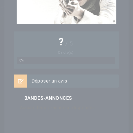
?
/
5
0
note(s)
0%
Déposer un avis
BANDES-ANNONCES
Aucune bande-annonce disponible...