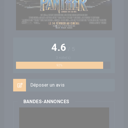
4.6
/
5
3
note(s)
92%
Déposer un avis
BANDES-ANNONCES