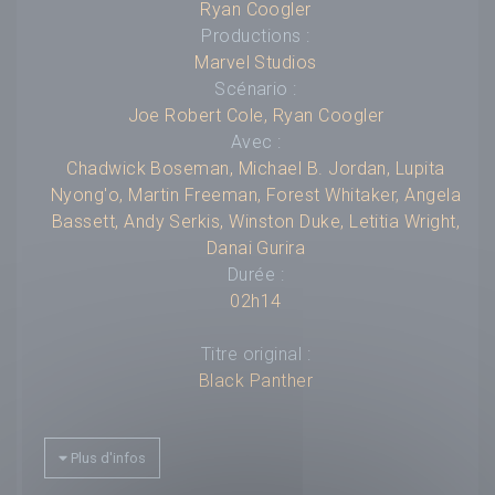
Ryan Coogler
Productions :
Marvel Studios
Scénario :
Joe Robert Cole
,
Ryan Coogler
Avec :
Chadwick Boseman
,
Michael B. Jordan
,
Lupita
Nyong'o
,
Martin Freeman
,
Forest Whitaker
,
Angela
Bassett
,
Andy Serkis
,
Winston Duke
,
Letitia Wright
,
Danai Gurira
Durée :
02h14
Titre original :
Black Panther
Compositeur :
---
Plus d'infos
Budget :
---
Box-office mondial :
---