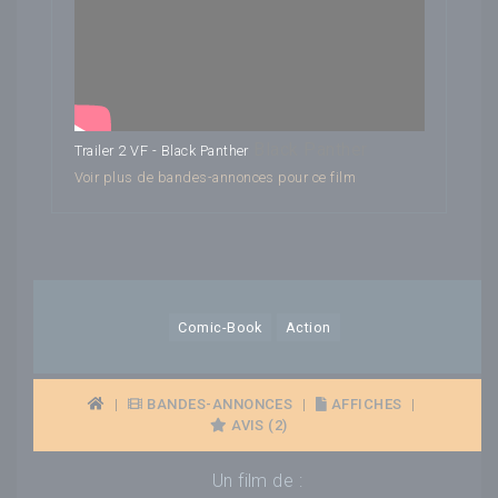
Black Panther
Trailer 2 VF - Black Panther
Voir plus de bandes-annonces pour ce film
Comic-Book
Action
|
BANDES-ANNONCES
|
AFFICHES
|
AVIS (2)
Un film de :