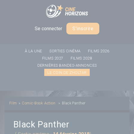
Panneau de gestion des cookies
Se connecter
S'inscrire
À LA UNE
SORTIES CINÉMA
FILMS 2026
FILMS 2027
FILMS 2028
DERNIÈRES BANDES-ANNONCES
LE COIN DE ZHOLTAR
Film
»
Comic-Book
Action
»
Black Panther
Black Panther