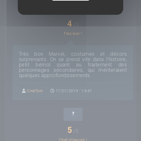
4
/5
Très bon !
Très bon Marvel, costumes et décors
surprenants. On se prend vite dans l'histoire,
petit bémol quant au traitement des
personnages secondaires, qui mériteraient
quelques approfondissements.
CinéTom
17/01/2019 - 19:47
5
/5
Chef-d'oeuvre !