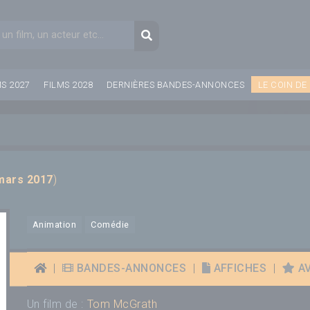
aire de recherche
Recherche
MS 2027
FILMS 2028
DERNIÈRES BANDES-ANNONCES
LE COIN DE
mars 2017
)
Animation
Comédie
|
BANDES-ANNONCES
|
AFFICHES
|
AV
Un film de :
Tom McGrath