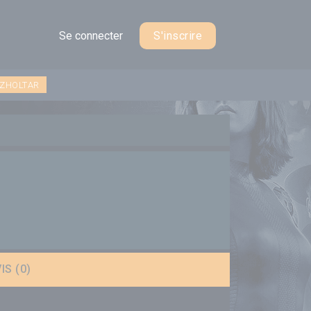
Se connecter
S'inscrire
 ZHOLTAR
IS (0)