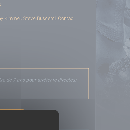
x
y Kimmel
,
Steve Buscemi
,
Conrad
e de 7 ans pour arrêter le directeur
r un avis