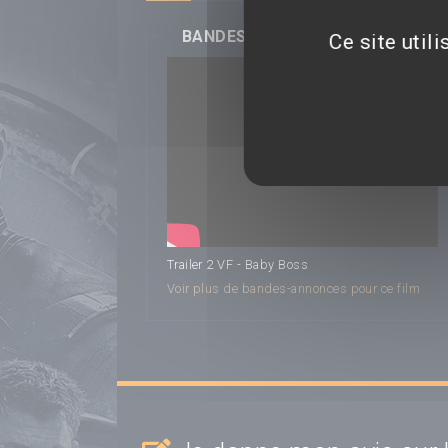
BANDES-ANNONCES
Ce site util
Baby Boss
Trailer 2 VF - Baby Boss
Voir plus de bandes-annonces pour ce film