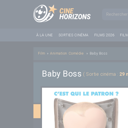
Panneau de gestion des cookies
Formul
À LA UNE
SORTIES CINÉMA
FILMS 2026
FIL
Film
»
Animation
Comédie
»
Baby Boss
Baby Boss
( Sortie cinéma :
29 