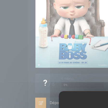
0
note(s)
?
/
5
0%
Déposer un avis