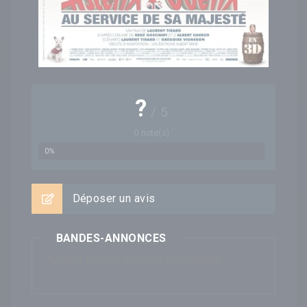
?
/
5
0
note(s)
0%
Déposer un avis
BANDES-ANNONCES
Aucune bande-annonce disponible...