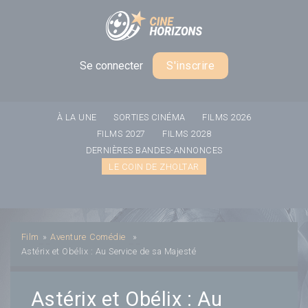
Panneau de gestion des cookies
Se connecter
S'inscrire
À LA UNE
SORTIES CINÉMA
FILMS 2026
FILMS 2027
FILMS 2028
DERNIÈRES BANDES-ANNONCES
LE COIN DE ZHOLTAR
Film
»
Aventure
Comédie
»
Astérix et Obélix : Au Service de sa Majesté
Astérix et Obélix : Au