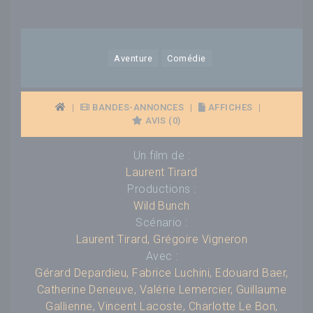
Aventure
Comédie
|
BANDES-ANNONCES
|
AFFICHES
|
AVIS (0)
Un film de :
Laurent Tirard
Productions :
Wild Bunch
Scénario :
Laurent Tirard
,
Grégoire Vigneron
Avec :
Gérard Depardieu
,
Fabrice Luchini
,
Edouard Baer
,
Catherine Deneuve
,
Valérie Lemercier
,
Guillaume
Gallienne
,
Vincent Lacoste
,
Charlotte Le Bon
,