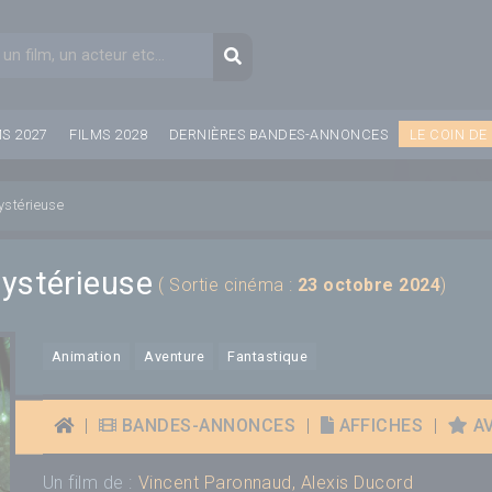
aire de recherche
Recherche
MS 2027
FILMS 2028
DERNIÈRES BANDES-ANNONCES
LE COIN DE
ystérieuse
mystérieuse
( Sortie cinéma :
23 octobre 2024
)
Animation
Aventure
Fantastique
|
BANDES-ANNONCES
|
AFFICHES
|
AV
Un film de :
Vincent Paronnaud
,
Alexis Ducord