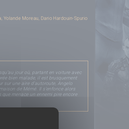
a
,
Yolande Moreau
,
Dario Hardouin-Spurio
squ’au jour où, partant en voiture avec
rée bien malade, il est brusquement
ur sur une aire d’autoroute, Angelo
a maison de Mémé. Il s’enfonce alors
ges que menace un ennemi pire encore
 MYSTÉRIEUSE