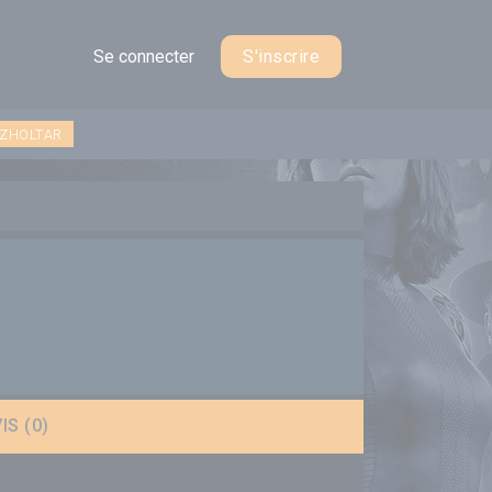
Se connecter
S'inscrire
 ZHOLTAR
IS (0)