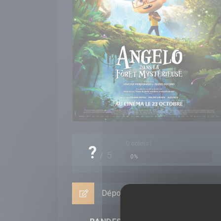
0
note(s)
?
/
5
0%
Déposer un avis