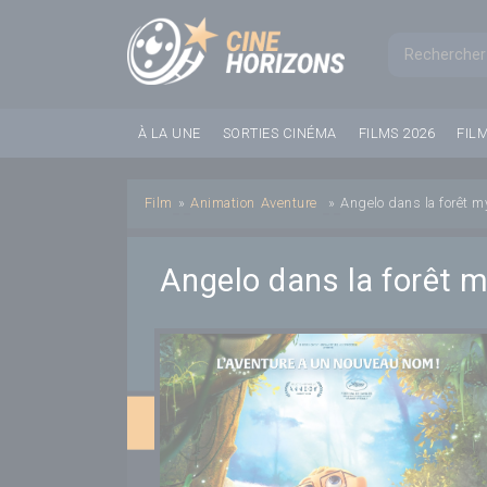
Panneau de gestion des cookies
Formul
À LA UNE
SORTIES CINÉMA
FILMS 2026
FIL
Film
»
Animation
Aventure
»
Angelo dans la forêt m
Angelo dans la forêt 